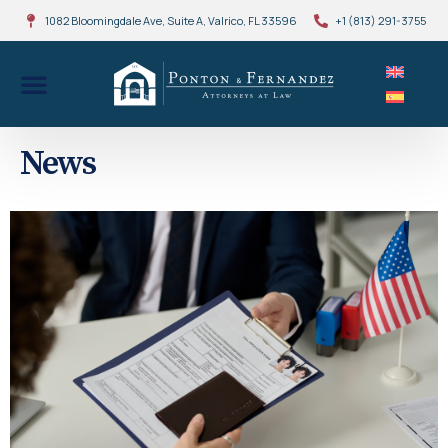
1082 Bloomingdale Ave, Suite A, Valrico, FL 33596
+1 (813) 291-3755
News