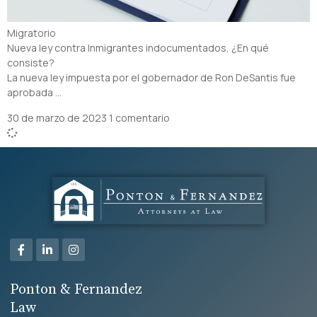
Migratorio
Nueva ley contra Inmigrantes indocumentados, ¿En qué
consiste?
La nueva ley impuesta por el gobernador de Ron DeSantis fue
aprobada …
30 de marzo de 2023
1 comentario
Ponton & Fernandez
Law